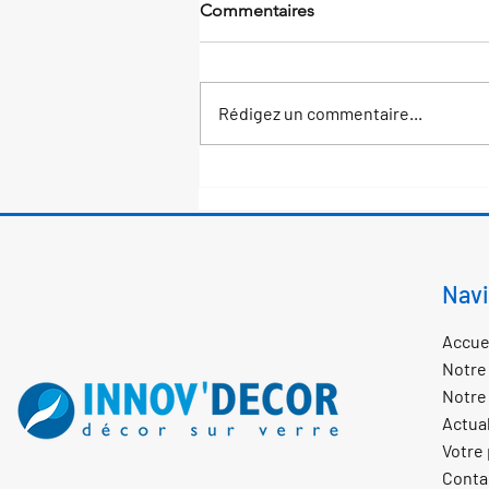
Commentaires
Rédigez un commentaire...
Noël arrive chez Industrilix !
Navi
Accue
Notr
Notre 
Actual
Votre 
Conta