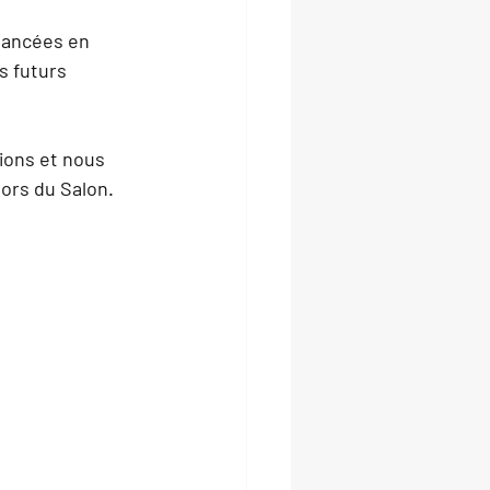
vancées
 en 
s 
futurs 
ions et nous 
lors du Salon.