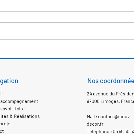
Des carafes pour Limoges
Joye
Métropole !
mère
gation
Nos
coordonné
il
24 avenue du Préside
e accompagnement
87000 Limoges, Franc
savoir-faire
ités & Réalisations
Mail :
contact@innov-
projet
decor.fr
ct
Téléphone : 05 55 30 5