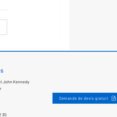
use fête des grands-
s 2024
es
nt John Kennedy
e
Demande de devis gratuit
2 30